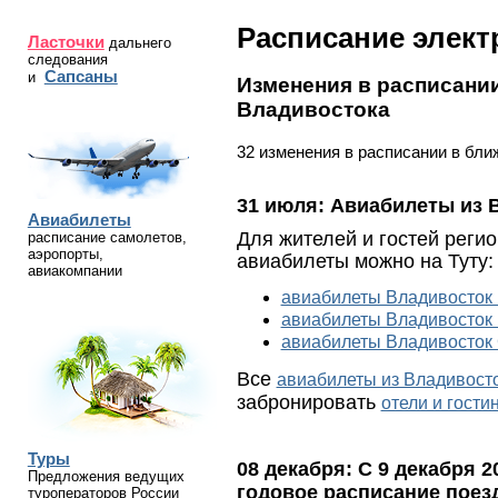
Расписание элект
Ласточки
дальнего
следования
Сапсаны
и
Изменения в расписани
Владивостока
32 изменения в расписании в бли
31 июля:
Авиабилеты из 
Авиабилеты
Для жителей и гостей регио
расписание самолетов,
аэропорты,
авиабилеты можно на Туту:
авиакомпании
авиабилеты Владивосток
авиабилеты Владивосток 
авиабилеты Владивосток 
Все
авиабилеты из Владивост
забронировать
отели и гост
Туры
08 декабря:
С 9 декабря 2
Предложения ведущих
годовое расписание поез
туроператоров России