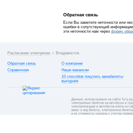
Обратная связь
Если Вы заметите неточности или нес
ошибки в сопутствующей информации 
эти неточности нам через
форму обра
Расписание электричек
Владивосток
Обратная связь
О компании
Справочная
Наши вакансии
10 способов покупать авиабилеты
выгоднее
Данные, используемые на сайте Туту.ру,
электронных билетов на автобусы и тури
электропоездов и автобусов взяты из о
авиа- и ж/д билеты, электронные билет
и их стоимость указана с учетом серви
на шаге подтверждения заказа.
Политик
При использовании материалов ссылка
на сайт
Туту.ру
обязательна.