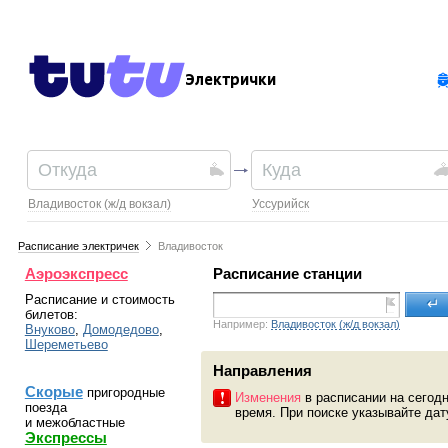
Электрички
Владивосток (ж/д вокзал)
Уссурийск
Расписание электричек
Владивосток
Аэроэкспресс
Расписание станции
Расписание и стоимость
↵
билетов:
Например:
Владивосток (ж/д вокзал)
Внуково
,
Домодедово
,
Шереметьево
Направления
Скорые
пригородные
Изменения
в расписании на сегодн
поезда
время. При поиске указывайте дат
и межобластные
Экспрессы